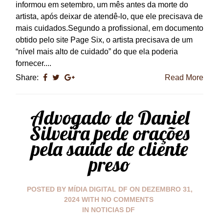
informou em setembro, um mês antes da morte do
artista, após deixar de atendê-lo, que ele precisava de
mais cuidados.Segundo a profissional, em documento
obtido pelo site Page Six, o artista precisava de um
“nível mais alto de cuidado” do que ela poderia
fornecer....
Share:
Read More
Advogado de Daniel
Silveira pede orações
pela saúde de cliente
preso
POSTED BY
MÍDIA DIGITAL DF
ON
DEZEMBRO 31,
2024
WITH
NO COMMENTS
IN
NOTICIAS DF