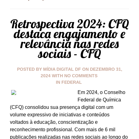
Retrospectiva 2024: CFQ
destaca engajamento e
relevância nas redes
sociais - CFQ
POSTED BY
MÍDIA DIGITAL DF
ON
DEZEMBRO 31,
2024
WITH
NO COMMENTS
IN
FEDERAL
Em 2024, o Conselho
Federal de Química
(CFQ) consolidou sua presença digital com um
volume expressivo de iniciativas e conteúdos
voltados à educação, conscientização e
reconhecimento profissional. Com mais de 6 mil
publicações realizadas nas redes sociais ao longo do