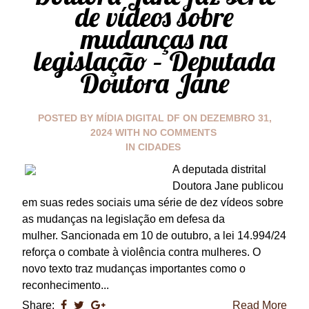
de vídeos sobre
mudanças na
legislação – Deputada
Doutora Jane
POSTED BY
MÍDIA DIGITAL DF
ON
DEZEMBRO 31,
2024
WITH
NO COMMENTS
IN
CIDADES
A deputada distrital
Doutora Jane publicou
em suas redes sociais uma série de dez vídeos sobre
as mudanças na legislação em defesa da
mulher. Sancionada em 10 de outubro, a lei 14.994/24
reforça o combate à violência contra mulheres. O
novo texto traz mudanças importantes como o
reconhecimento...
Share:
Read More