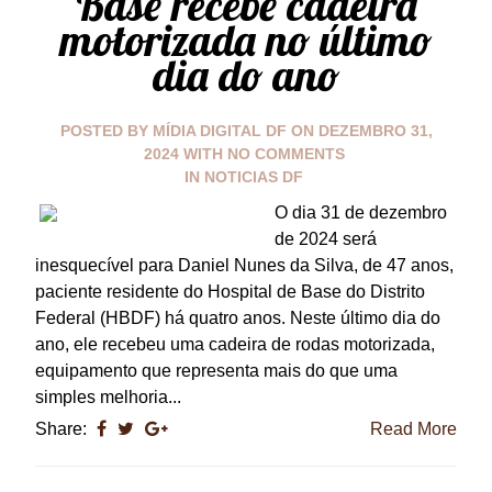
Base recebe cadeira
motorizada no último
dia do ano
POSTED BY
MÍDIA DIGITAL DF
ON
DEZEMBRO 31,
2024
WITH
NO COMMENTS
IN
NOTICIAS DF
O dia 31 de dezembro
de 2024 será
inesquecível para Daniel Nunes da Silva, de 47 anos,
paciente residente do Hospital de Base do Distrito
Federal (HBDF) há quatro anos. Neste último dia do
ano, ele recebeu uma cadeira de rodas motorizada,
equipamento que representa mais do que uma
simples melhoria...
Share:
Read More