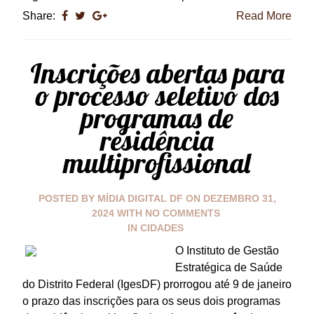
Share:
Read More
Inscrições abertas para
o processo seletivo dos
programas de
residência
multiprofissional
POSTED BY
MÍDIA DIGITAL DF
ON
DEZEMBRO 31,
2024
WITH
NO COMMENTS
IN
CIDADES
O Instituto de Gestão
Estratégica de Saúde
do Distrito Federal (IgesDF) prorrogou até 9 de janeiro
o prazo das inscrições para os seus dois programas