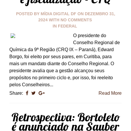
POSTED BY
MÍDIA DIGITAL DF
ON
DEZEMBRO 31,
2024
WITH
NO COMMENTS
IN
FEDERAL
O presidente do
Conselho Regional de
Química da 9ª Região (CRQ IX – Paraná), Edward
Borgo, foi eleito por seus pares, em Curitiba, para
mais um mandato diante do Conselho Regional. O
presidente avalia que a gestão alcançou seus
propósitos no primeiro ciclo e, por isso, foi reeleito
pelos Conselheiros...
Share:
Read More
Retrospectiva: Bortoleto
é anunciado na Sauber