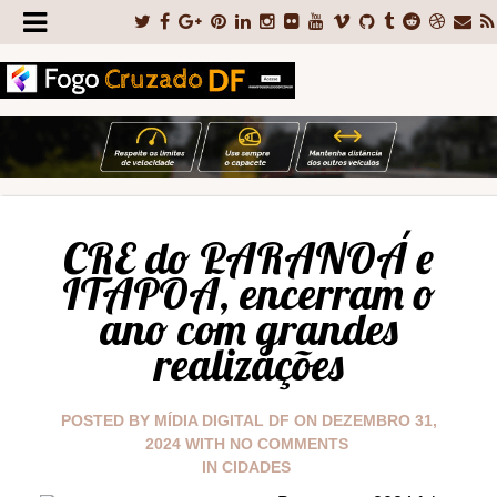
CRE do PARANOÁ e
ITAPOÃ, encerram o
ano com grandes
realizações
POSTED BY
MÍDIA DIGITAL DF
ON
DEZEMBRO 31,
2024
WITH
NO COMMENTS
IN
CIDADES