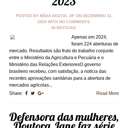
2023
POSTED BY
MÍDIA DIGITAL DF
ON
DEZEMBRO 31,
2024
WITH
NO COMMENTS
IN
NOTÍCIAS
Apenas em 2024,
foram 224 aberturas de
mercado. Resultados são fruto do trabalho conjunto
entre o Ministério da Agricultura e Pecuária e o
Ministério das Relações ExterioresO governo
brasileiro recebeu, com satisfação, a notícia das
recentes aprovações sanitárias para a abertura de
mercados agrícolas...
Share:
Read More
Defensora das mulheres,
Doutora Jane faz série