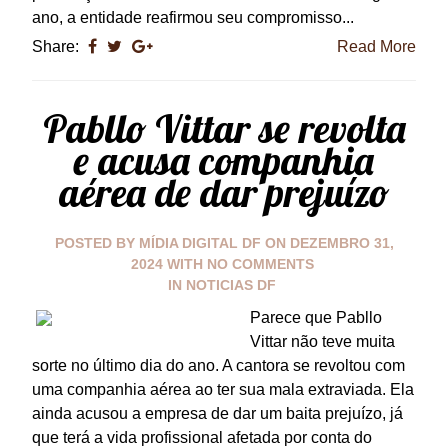
ano, a entidade reafirmou seu compromisso...
Share:
Read More
Pabllo Vittar se revolta
e acusa companhia
aérea de dar prejuízo
POSTED BY
MÍDIA DIGITAL DF
ON
DEZEMBRO 31,
2024
WITH
NO COMMENTS
IN
NOTICIAS DF
Parece que Pabllo
Vittar não teve muita
sorte no último dia do ano. A cantora se revoltou com
uma companhia aérea ao ter sua mala extraviada. Ela
ainda acusou a empresa de dar um baita prejuízo, já
que terá a vida profissional afetada por conta do