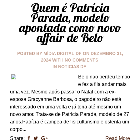
Quem é Patrícia
Parada, modelo
apontada como novo
affair de Belo
POSTED BY
MÍDIA DIGITAL DF
ON
DEZEMBRO 31,
2024
WITH
NO COMMENTS
IN
NOTICIAS DF
Belo não perdeu tempo
e fez a fila andar mais
uma vez. Mesmo após passar o Natal com a ex-
esposa Gracyanne Barbosa, o pagodeiro não está
interessado em uma volta e já teria até mesmo um
novo amor. Trata-se de Patrícia Parada, modelo de 27
anos.Patrícia é campeã de fisiculturismo e ostenta um
corpo...
Share:
Read More