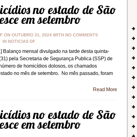
cídios no estado de São
esce em setembro
DF
ON
OUTUBRO 31, 2024
WITH
NO COMMENTS
IN
NOTICIAS DF
] Balanço mensal divulgado na tarde desta quinta-
 (31) pela Secretaria de Segurança Publica (SSP) de
número de homicídios dolosos, os chamados
o estado no mês de setembro. No mês passado, foram
Read More
cídios no estado de São
esce em setembro