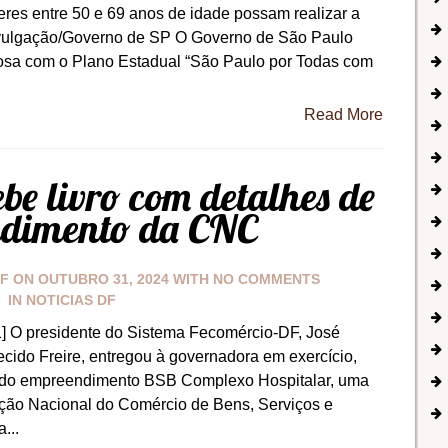
res entre 50 e 69 anos de idade possam realizar a
Divulgação/Governo de SP O Governo de São Paulo
Rosa com o Plano Estadual “São Paulo por Todas com
Read More
ebe livro com detalhes de
dimento da CNC
DF
ON
OUTUBRO 31, 2024
WITH
NO COMMENTS
IN
NOTICIAS DF
] O presidente do Sistema Fecomércio-DF, José
cido Freire, entregou à governadora em exercício,
s do empreendimento BSB Complexo Hospitalar, uma
ção Nacional do Comércio de Bens, Serviços e
...