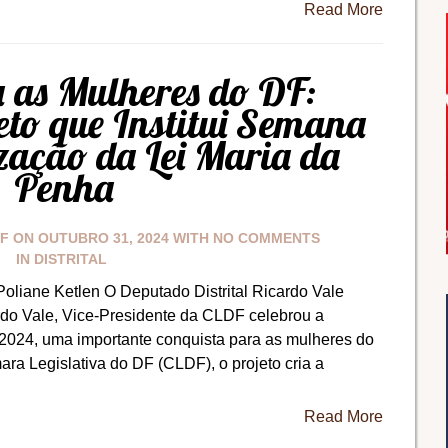
Read More
a as Mulheres do DF:
to que Institui Semana
zação da Lei Maria da
Penha
DF
ON
OUTUBRO 31, 2024
WITH
NO COMMENTS
IN
DISTRITAL
Poliane Ketlen O Deputado Distrital Ricardo Vale
do Vale, Vice-Presidente da CLDF celebrou a
/2024, uma importante conquista para as mulheres do
ara Legislativa do DF (CLDF), o projeto cria a
Read More