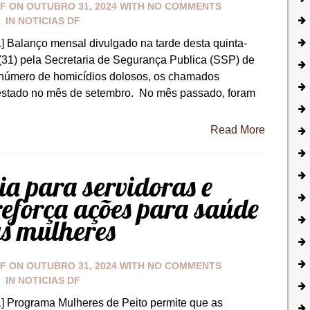
DF
ON
OUTUBRO 31, 2024
WITH
NO COMMENTS
IN
NOTICIAS DF
] Balanço mensal divulgado na tarde desta quinta-
 (31) pela Secretaria de Segurança Publica (SSP) de
número de homicídios dolosos, os chamados
o estado no mês de setembro. No mês passado, foram
Read More
a para servidoras e
eforça ações para saúde
s mulheres
DF
ON
OUTUBRO 31, 2024
WITH
NO COMMENTS
IN
NOTICIAS DF
] Programa Mulheres de Peito permite que as