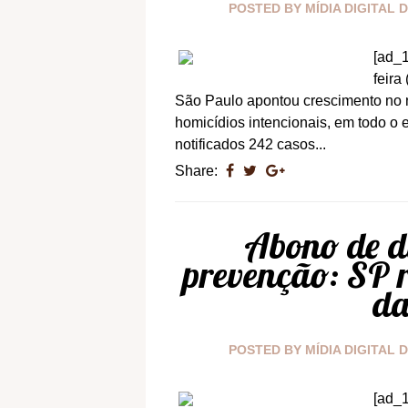
POSTED BY
MÍDIA DIGITAL 
[ad_1
feira
São Paulo apontou crescimento no 
homicídios intencionais, em todo 
notificados 242 casos...
Share:
Abono de di
prevenção: SP r
da
POSTED BY
MÍDIA DIGITAL 
[ad_1