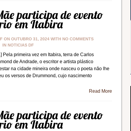
ãe participa de evento
ário em Itabira
DF
ON
OUTUBRO 31, 2024
WITH
NO COMMENTS
IN
NOTICIAS DF
] Pela primeira vez em Itabira, terra de Carlos
ond de Andrade, o escritor e artista plástico
estar na cidade mineira onde nasceu o poeta não lhe
 leu os versos de Drummond, cujo nascimento
Read More
ãe participa de evento
ário em Itabira