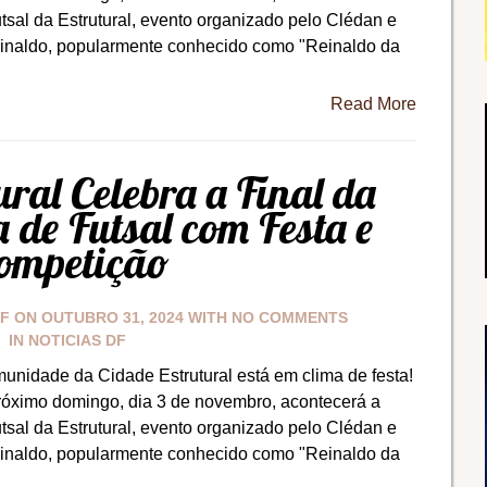
tsal da Estrutural, evento organizado pelo Clédan e
einaldo, popularmente conhecido como "Reinaldo da
Read More
ural Celebra a Final da
 de Futsal com Festa e
ompetição
DF
ON
OUTUBRO 31, 2024
WITH
NO COMMENTS
IN
NOTICIAS DF
unidade da Cidade Estrutural está em clima de festa!
róximo domingo, dia 3 de novembro, acontecerá a
tsal da Estrutural, evento organizado pelo Clédan e
einaldo, popularmente conhecido como "Reinaldo da