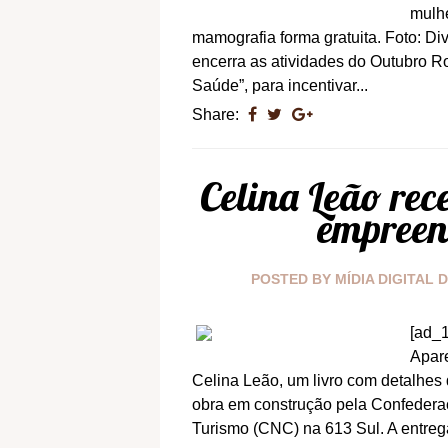
mulhe
mamografia forma gratuita. Foto: 
encerra as atividades do Outubro 
Saúde”, para incentivar...
Share:
Celina Leão rec
empreen
POSTED BY
MÍDIA DIGITAL 
[ad_1
Apare
Celina Leão, um livro com detalhe
obra em construção pela Confedera
Turismo (CNC) na 613 Sul. A entrega