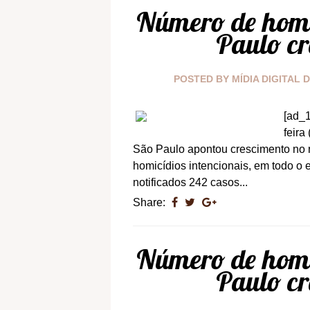
Número de homi
Paulo cr
POSTED BY
MÍDIA DIGITAL 
[ad_1
feira
São Paulo apontou crescimento no 
homicídios intencionais, em todo 
notificados 242 casos...
Share:
Número de homi
Paulo cr