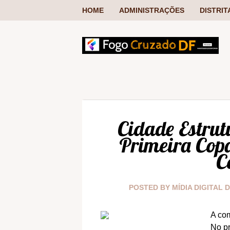
HOME
ADMINISTRAÇÕES
DISTRIT
Cidade Estrut
Primeira Copa
C
POSTED BY
MÍDIA DIGITAL 
A com
No p