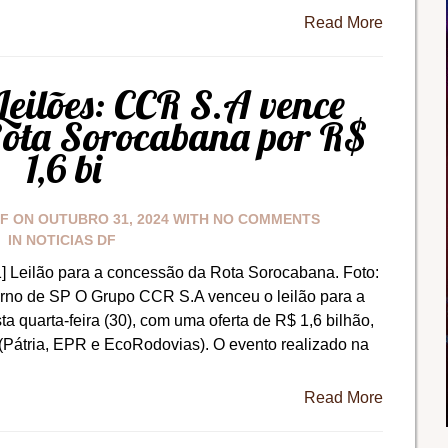
Read More
eilões: CCR S.A vence
Rota Sorocabana por R$
1,6 bi
DF
ON
OUTUBRO 31, 2024
WITH
NO COMMENTS
IN
NOTICIAS DF
] Leilão para a concessão da Rota Sorocabana. Foto:
rno de SP O Grupo CCR S.A venceu o leilão para a
 quarta-feira (30), com uma oferta de R$ 1,6 bilhão,
 (Pátria, EPR e EcoRodovias). O evento realizado na
Read More