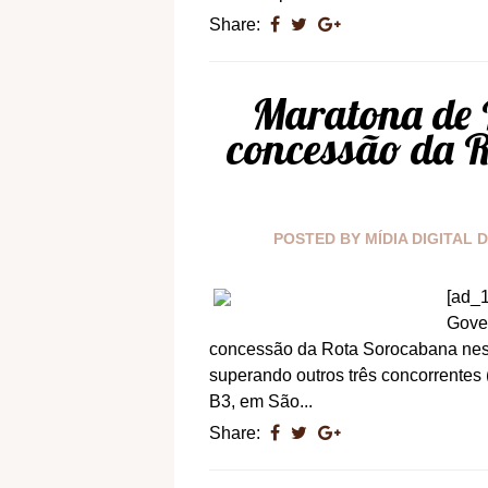
Share:
Maratona de L
concessão da 
POSTED BY
MÍDIA DIGITAL 
[ad_1
Gove
concessão da Rota Sorocabana nesta
superando outros três concorrentes
B3, em São...
Share: