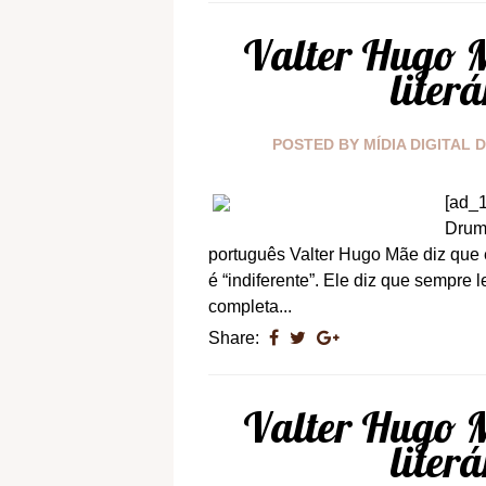
Valter Hugo M
liter
POSTED BY
MÍDIA DIGITAL 
[ad_1
Drumm
português Valter Hugo Mãe diz que 
é “indiferente”. Ele diz que sempre
completa...
Share:
Valter Hugo M
liter