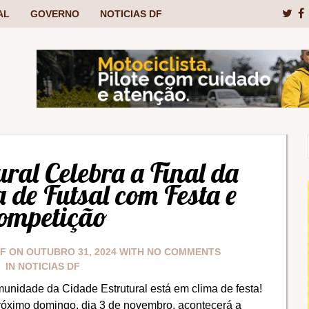
AL
GOVERNO
NOTICIAS DF
ural Celebra a Final da
 de Futsal com Festa e
ompetição
DF
ON
OUTUBRO 31, 2024
WITH
NO COMMENTS
IN
NOTICIAS DF
unidade da Cidade Estrutural está em clima de festa!
róximo domingo, dia 3 de novembro, acontecerá a