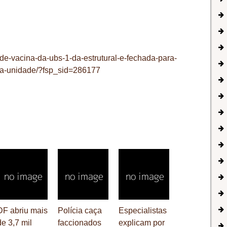
de-vacina-da-ubs-1-da-estrutural-e-fechada-para-
ra-unidade/?fsp_sid=286177
DF abriu mais
Polícia caça
Especialistas
de 3,7 mil
faccionados
explicam por