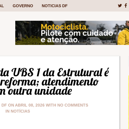
AL
GOVERNO
NOTICIAS DF
da UBS 1 da Estrutural é
 reforma; atendimento
m outra unidade
L DF
ON
ABRIL 08, 2026
WITH
NO COMMENTS
IN
NOTÍCIAS