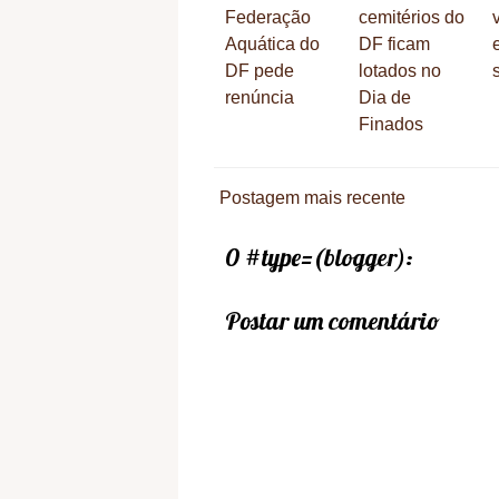
Federação
cemitérios do
Aquática do
DF ficam
DF pede
lotados no
renúncia
Dia de
Finados
Postagem mais recente
0 #type=(blogger):
Postar um comentário