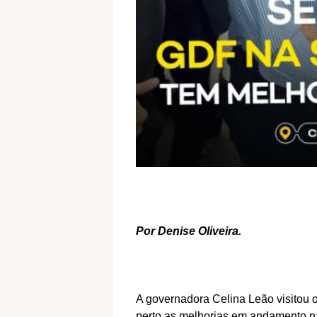
Por Denise Oliveira.
A governadora Celina Leão visitou 
perto as melhorias em andamento na