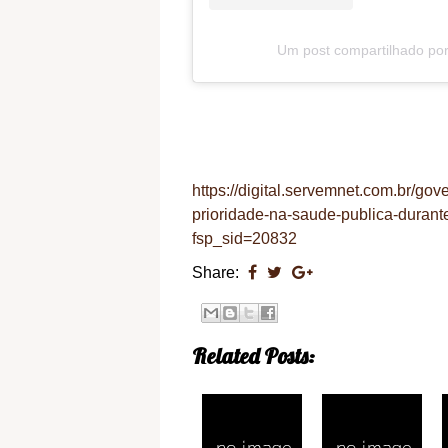
Um post compartilhado por
https://digital.servemnet.com.br/go
prioridade-na-saude-publica-durante
fsp_sid=20832
Share:
Related Posts: