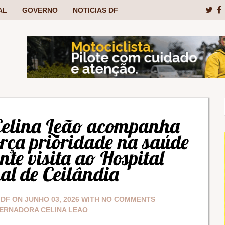
AL
GOVERNO
NOTICIAS DF
Celina Leão acompanha
orça prioridade na saúde
nte visita ao Hospital
al de Ceilândia
 DF
ON
JUNHO 03, 2026
WITH
NO COMMENTS
ERNADORA CELINA LEAO