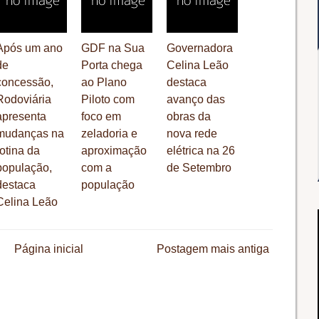
Após um ano
GDF na Sua
Governadora
de
Porta chega
Celina Leão
concessão,
ao Plano
destaca
Rodoviária
Piloto com
avanço das
apresenta
foco em
obras da
mudanças na
zeladoria e
nova rede
rotina da
aproximação
elétrica na 26
população,
com a
de Setembro
destaca
população
Celina Leão
Página inicial
Postagem mais antiga