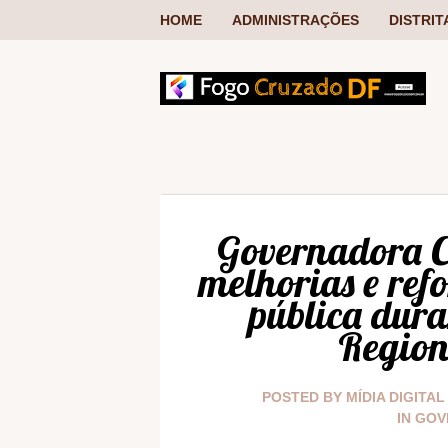
HOME
ADMINISTRAÇÕES
DISTRIT
Governadora 
melhorias e ref
pública dura
Region
POSTED BY
MÍDIA DIGITAL
IN
GOV