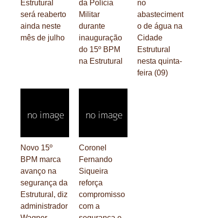
Estrutural
da Polícia
no
será reaberto
Militar
abasteciment
ainda neste
durante
o de água na
mês de julho
inauguração
Cidade
do 15º BPM
Estrutural
na Estrutural
nesta quinta-
feira (09)
Novo 15º
Coronel
BPM marca
Fernando
avanço na
Siqueira
segurança da
reforça
Estrutural, diz
compromisso
administrador
com a
Wagner
segurança e