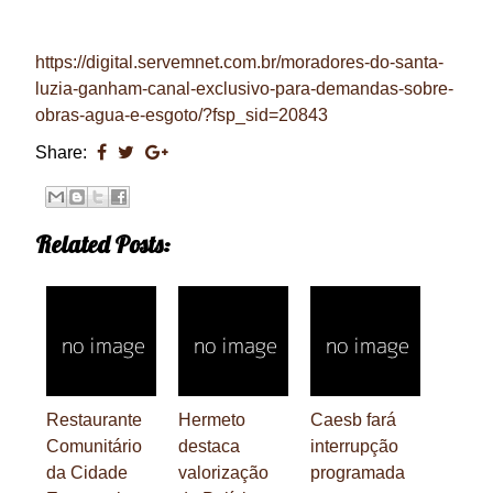
https://digital.servemnet.com.br/moradores-do-santa-
luzia-ganham-canal-exclusivo-para-demandas-sobre-
obras-agua-e-esgoto/?fsp_sid=20843
Share:
Related Posts:
Restaurante
Hermeto
Caesb fará
Comunitário
destaca
interrupção
da Cidade
valorização
programada