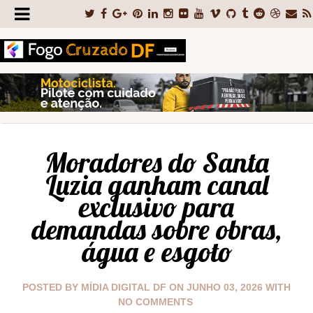
Moradores do Santa
Luzia ganham canal
exclusivo para
demandas sobre obras,
água e esgoto
POSTED BY
MÍDIA DIGITAL DF
ON
JUNHO 03, 2026
WITH
NO COMMENTS