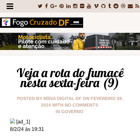
Veja a rota do fumacê
nesta sexta-feira (9)
POSTED BY
MÍDIA DIGITAL DF
ON
FEVEREIRO 09,
2024
WITH
NO COMMENTS
IN
GOVERNO
[ad_1]
8/2/24 às 19:31