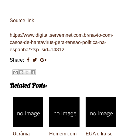
Source link
https://www.digital.servemnet.com.br/navio-com-
casos-de-hantavirus-gera-tensao-politica-na-
espanha/?fsp_sid=14312
Share:
Related Posts:
Ucrânia
Homem com
EUA e Irã se