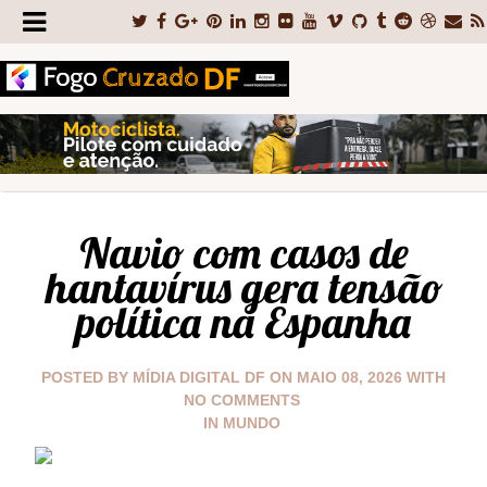
Navio com casos de
hantavírus gera tensão
política na Espanha
POSTED BY
MÍDIA DIGITAL DF
ON
MAIO 08, 2026
WITH
NO COMMENTS
IN
MUNDO