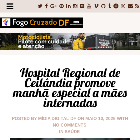
Hospital Regional de
Ceilândia promove
manhã especial a mães
internadas
POSTED BY
MÍDIA DIGITAL DF
ON
MAIO 10, 2026
WITH
NO COMMENTS
IN
SAÚDE