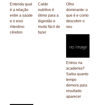
Entenda qual
Caldo
Olho
é a relação
nutritivo é
dominante: o
entre a saúde
ótimo para a
que é e como
e o eixo
digestão e
descobrir o
intestino-
muito fácil de
seu
cérebro
fazer
Entrou na
academia?
Saiba quanto
tempo
demora para
resultado
aparecer