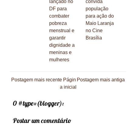
lançado no
convida
DF para
população
combater
para ação do
pobreza
Maio Laranja
menstrual e
no Cine
garantir
Brasília
dignidade a
meninas e
mulheres
Postagem mais recente
Págin
Postagem mais antiga
a inicial
0 #type=(blogger):
Postar um comentário