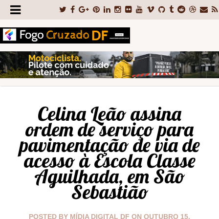
Celina Leão assina
ordem de serviço para
pavimentação de via de
acesso à Escola Classe
Aguilhada, em São
Sebastião
POSTED BY
MÍDIA DIGITAL DF
ON
OUTUBRO 15,