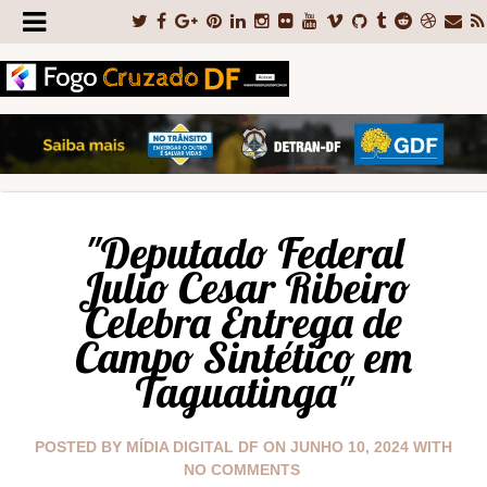
"Deputado Federal
Julio Cesar Ribeiro
Celebra Entrega de
Campo Sintético em
Taguatinga"
POSTED BY
MÍDIA DIGITAL DF
ON
JUNHO 10, 2024
WITH
NO COMMENTS