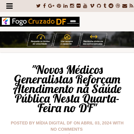
"Novos Médicos
Generalistas Reforçam
Atendimento na Saúde
Pública Nesta Quarta-
Feira no DF"
POSTED BY
MÍDIA DIGITAL DF
ON
ABRIL 03, 2024
WITH
NO COMMENTS