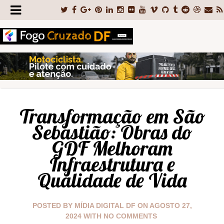
Transformação em São
Sebastião: Obras do
GDF Melhoram
Infraestrutura e
Qualidade de Vida
POSTED BY
MÍDIA DIGITAL DF
ON
AGOSTO 27,
2024
WITH
NO COMMENTS