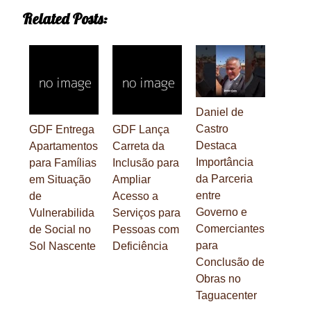
Related Posts:
Daniel de
Castro
GDF Entrega
GDF Lança
Destaca
Apartamentos
Carreta da
Importância
para Famílias
Inclusão para
da Parceria
em Situação
Ampliar
entre
de
Acesso a
Governo e
Vulnerabilida
Serviços para
Comerciantes
de Social no
Pessoas com
para
Sol Nascente
Deficiência
Conclusão de
Obras no
Taguacenter