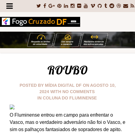
ROUBO
POSTED BY
MÍDIA DIGITAL DF
ON
AGOSTO 10,
2024
WITH
NO COMMENTS
IN
COLUNA DO FLUMINENSE
O Fluminense entrou em campo para enfrentar o
Vasco, mas o verdadeiro adversário não foi o Vasco, e
sim os palhaços fantasiados de sopradores de apito.