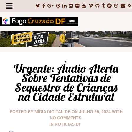
Urgente: Áudio Alerta
Sobre Tentativas de
Sequestro de Crianças
na Cidade Estrutural
POSTED BY
MÍDIA DIGITAL DF
ON
JULHO 25, 2024
WITH
NO COMMENTS
IN
NOTICIAS DF