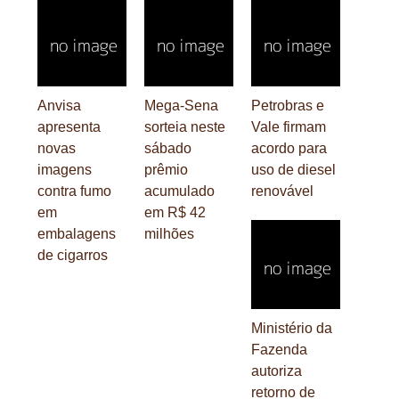
Anvisa
Mega-Sena
Petrobras e
apresenta
sorteia neste
Vale firmam
novas
sábado
acordo para
imagens
prêmio
uso de diesel
contra fumo
acumulado
renovável
em
em R$ 42
embalagens
milhões
de cigarros
Ministério da
Fazenda
autoriza
retorno de