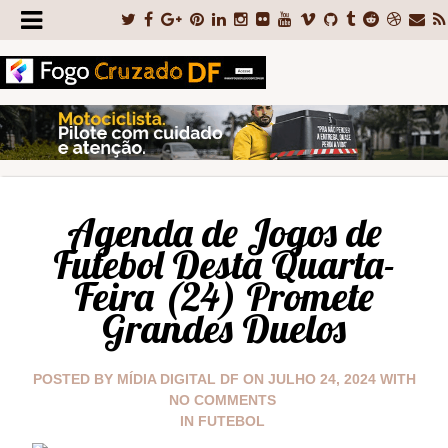
Agenda de Jogos de
Futebol Desta Quarta-
Feira (24) Promete
Grandes Duelos
POSTED BY
MÍDIA DIGITAL DF
ON
JULHO 24, 2024
WITH
NO COMMENTS
IN
FUTEBOL