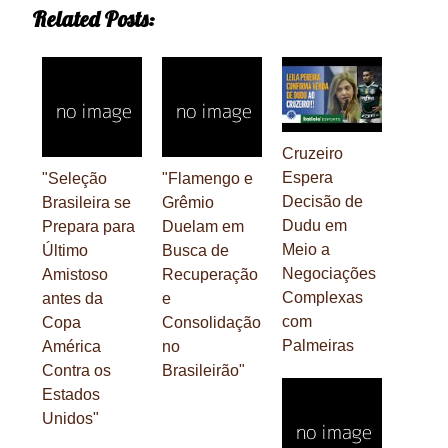
Related Posts:
Cruzeiro
Espera
"Seleção
"Flamengo e
Decisão de
Brasileira se
Grêmio
Dudu em
Prepara para
Duelam em
Meio a
Último
Busca de
Negociações
Amistoso
Recuperação
Complexas
antes da
e
com
Copa
Consolidação
Palmeiras
América
no
Contra os
Brasileirão"
Estados
Unidos"