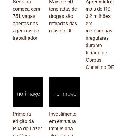
Semana
Mais de 50
Apreendidos
começa com
toneladas de
mais de R$
751 vagas
drogas são
3,2 milhões
abertas nas
retiradas das
em
agências do
ruas do DF
mercadorias
trabalhador
irregulares
durante
feriado de
Corpus
Christi no DF
Primeira
Investimento
edição da
em estrutura
Rua do Lazer
impulsiona
no Gama
atuação da