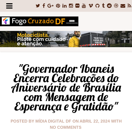
"Governador Ibaneis
Encerra Celebrações do
Aniversário de Brasília
com Mensagem de
Esperança e Gratidão"
POSTED BY
MÍDIA DIGITAL DF
ON
ABRIL 22, 2024
WITH
NO COMMENTS